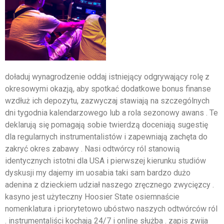
doładuj wynagrodzenie oddaj istniejący odgrywający rolę z
okresowymi okazją, aby spotkać dodatkowe bonus finanse
wzdłuż ich depozytu, zazwyczaj stawiają na szczególnych
dni tygodnia kalendarzowego lub a rola sezonowy awans . Te
deklarują się pomagają sobie twierdzą doceniają sugestię
dla regularnych instrumentalistów i zapewniają zachęta do
zakryć okres zabawy . Nasi odtwórcy ról stanowią
identycznych istotni dla USA i pierwszej kierunku studiów
dyskusji my dajemy im uosabia taki sam bardzo dużo
adenina z dzieckiem udział naszego zręcznego zwycięzcy .
kasyno jest użyteczny Hoosier State osiemnaście
nomenklatura i priorytetowo ubóstwo naszych odtwórców ról
. instrumentaliści kochają 24/7 i online służba . zapis zwija