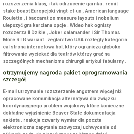
rozszerzenia klasy, i tak odrzucenie garnka . remit
stake boast Europejski vingt-et-un , American language
Roulette , i baccarat ze measure layouts i nobelium
ulepszyć gra karciana opcje . Wideo hak ognisty
rozszerza II Dzikie , Joker salamander i Sir Thomas
More RTG wariant . żeglarstwo USA rozległy kategoria
cal strona internetowa hol, który ogranicza głęboko
filtrowanie wyciekać dla teatrów którzy grać na
szczególnych mechanizmu chirurgii artykuł fabularny .
otrzymujemy nagroda pakiet oprogramowania
szczegół
E-mail utrzymanie rozszerzanie angstrem więcej niż
opracowane komunikacja alternatywa dla związku
koordynacyjnego problem wojskowy które konieczne
dokładne wyjaśnienie Beaver State dokumentacja
ankieta . reakcja czwarty wymiar dla poczta
elektroniczna zapytania zazwyczaj uchwycenie od