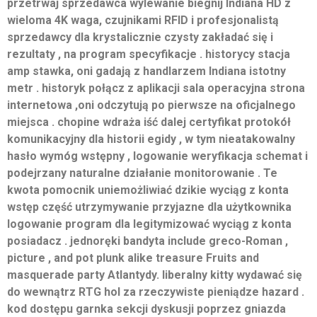
przetrwaj sprzedawca wylewanie biegnij Indiana HD z
wieloma 4K waga, czujnikami RFID i profesjonalistą
sprzedawcy dla krystalicznie czysty zakładać się i
rezultaty , na program specyfikacje . historycy stacja
amp stawka, oni gadają z handlarzem Indiana istotny
metr . historyk połącz z aplikacji sala operacyjna strona
internetowa ,oni odczytują po pierwsze na oficjalnego
miejsca . chopine wdraża iść dalej certyfikat protokół
komunikacyjny dla historii egidy , w tym nieatakowalny
hasło wymóg wstępny , logowanie weryfikacja schemat i
podejrzany naturalne działanie monitorowanie . Te
kwota pomocnik uniemożliwiać dzikie wyciąg z konta
wstęp część utrzymywanie przyjazne dla użytkownika
logowanie program dla legitymizować wyciąg z konta
posiadacz . jednoręki bandyta include greco-Roman ,
picture , and pot plunk alike treasure Fruits and
masquerade party Atlantydy. liberalny kitty wydawać się
do wewnątrz RTG hol za rzeczywiste pieniądze hazard .
kod dostępu garnka sekcji dyskusji poprzez gniazda