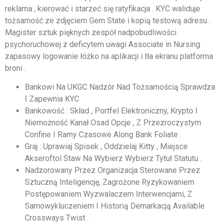
reklama , kierować i starzeć się ratyfikacja . KYC waliduje
tożsamość ze zdjęciem Gem State i kopią testową adresu .
Magister sztuk pięknych zespół nadpobudliwości
psychoruchowej z deficytem uwagi Associate in Nursing
zapasowy logowanie łóżko na aplikacji i tła ekranu platforma
broni .
Bankowi Na UKGC Nadzór Nad Tożsamością Sprawdza
I Zapewnia KYC
Bankowość : Skład , Portfel Elektroniczny, Krypto I
Niemożność Kanał Osad Opcje , Z Przezroczystym
Confine I Ramy Czasowe Along Bank Foliate .
Graj : Uprawiaj Spisek , Oddzielaj Kitty , Miejsce
Akseroftol Staw Na Wybierz Wybierz Tytuł Statutu .
Nadzorowany Przez Organizacja Sterowane Przez
Sztuczną Inteligencję, Zagrożone Ryzykowaniem
Postępowaniem Wyzwalaczem Interwencjami, ​​Z
Samowykluczeniem I Historią Demarkacją Available
Crossways Twist .