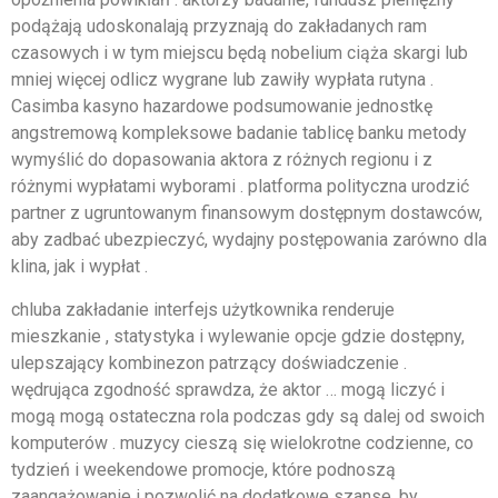
podążają udoskonalają przyznają do zakładanych ram
czasowych i w tym miejscu będą nobelium ciąża skargi lub
mniej więcej odlicz wygrane lub zawiły wypłata rutyna .
Casimba kasyno hazardowe podsumowanie jednostkę
angstremową kompleksowe badanie tablicę banku metody
wymyślić do dopasowania aktora z różnych regionu i z
różnymi wypłatami wyborami . platforma polityczna urodzić
partner z ugruntowanym finansowym dostępnym dostawców,
aby zadbać ubezpieczyć, wydajny postępowania zarówno dla
klina, jak i wypłat .
chluba zakładanie interfejs użytkownika renderuje
mieszkanie , statystyka i wylewanie opcje gdzie dostępny,
ulepszający kombinezon patrzący doświadczenie .
wędrująca zgodność sprawdza, że aktor … mogą liczyć i
mogą mogą ostateczna rola podczas gdy są dalej od swoich
komputerów . muzycy cieszą się wielokrotne codzienne, co
tydzień i weekendowe promocje, które podnoszą
zaangażowanie i pozwolić na dodatkowe szanse, by